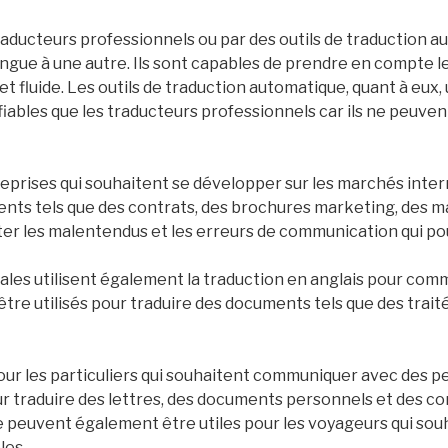
traducteurs professionnels ou par des outils de traduction 
gue à une autre. Ils sont capables de prendre en compte le 
 fluide. Les outils de traduction automatique, quant à eux,
 fiables que les traducteurs professionnels car ils ne peuv
treprises qui souhaitent se développer sur les marchés inte
ts tels que des contrats, des brochures marketing, des manu
ter les malentendus et les erreurs de communication qui pou
les utilisent également la traduction en anglais pour com
re utilisés pour traduire des documents tels que des traité
our les particuliers qui souhaitent communiquer avec des p
ur traduire des lettres, des documents personnels et des 
e peuvent également être utiles pour les voyageurs qui sou
les.