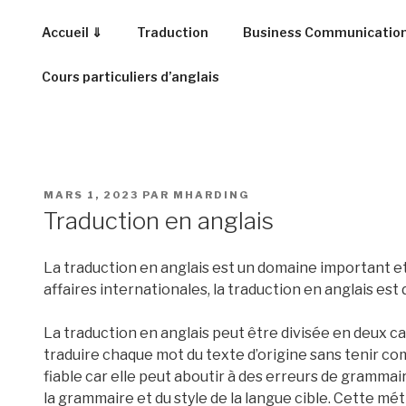
Aller
au
Accueil ⇓
Traduction
Business Communicatio
contenu
principal
Cours particuliers d’anglais
PUBLIÉ
MARS 1, 2023
PAR
MHARDING
LE
Traduction en anglais
La traduction en anglais est un domaine important et
affaires internationales, la traduction en anglais e
La traduction en anglais peut être divisée en deux caté
traduire chaque mot du texte d’origine sans tenir 
fiable car elle peut aboutir à des erreurs de grammai
la grammaire et du style de la langue cible. Cette mé